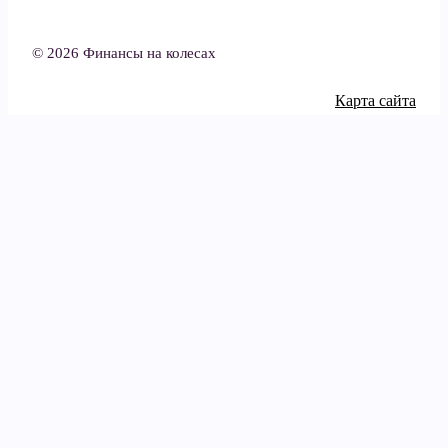
© 2026 Финансы на колесах
Карта сайта
Политика конфиденциальности
Categories
Latest posts
Автострахование
Служба поддержки
Вавада: как обратиться и
Налоги и юридические
какие вопросы решает
17
вопросы
июля, 2026
Новый vs. Б/У автомобиль
Расходы на ремонт или
замену электронного блока
Общая